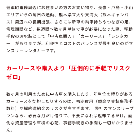
健軍町電停周辺
にお住まいの方のお買い物や、
長嶺・戸島・小山
エリア
からの毎日の通勤、
熊本県立大や東海大（熊本キャンパ
ス）周辺
への長期出張、
さらには新車の納車待ちやつなぎの足、
修理期間など、
数週間〜数ヶ月単位で車が必要になった際、
移動
手段の選択肢として「中古車購入」「カーリース」「レンタカ
ー」がありますが、
利便性とコストのバランスが最も良いのがマ
ンスリーレンタカーです。
カーリースや購入より「圧倒的に手軽でリスク
ゼロ」
数ヶ月の利用のために中古車を購入したり、
年単位の縛りがある
カーリースを契約したりするのは、
初期費用（頭金や登録事務手
数料）や解約違約金のリスクが高すぎます。
弊社のマンスリープ
ランなら、
必要な月だけ借りて、不要になれば返却するだけ
。
面
倒な資産管理や車検の心配、
事務手続きの手間も一切かかりませ
ん。