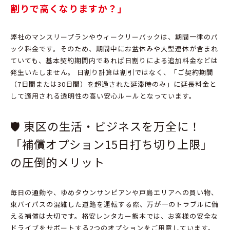
割りで高くなりますか？」
弊社のマンスリープランやウィークリーパックは、
期間一律のパ
ック料金です。
そのため、
期間中にお盆休みや大型連休が含まれ
ていても、
基本契約期間内であれば日割りによる追加料金などは
発生いたしません。
日割り計算は割引ではなく、
「ご契約期間
（7日間または30日間）を超過された延滞時のみ」に延長料金と
して適用される透明性の高い安心ルール
となっています。
🛡️ 東区の生活・ビジネスを万全に！
「補償オプション15日打ち切り上限」
の圧倒的メリット
毎日の通勤や、
ゆめタウンサンピアン
や
戸島エリア
への買い物、
東バイパスの混雑した道路を運転する際、
万が一のトラブルに備
える補償は大切です。
格安レンタカー熊本では、
お客様の安全な
ドライブをサポートする2つのオプションをご用意しています。