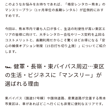
このようなお悩みをお持ちであれば、
「格安レンタカー熊本」の
マンスリープラン（1ヶ月単位の長期レンタル）が圧倒的におす
すめ
です。
今回は、
熊本市内で最も人口が多く、
生活の利便性が高い東区エ
リアの皆様に向けて、
大手レンタカー会社やリース契約を上回る
コストメリットと、
長期利用だからこそ驚くほどお得になる「安
心の補償オプション制度（15日打ち切り上限）」についてご紹介
します。
🏎️ 健軍・長嶺・東バイパス周辺…東区
の生活・ビジネスに「マンスリー」が
選ばれる理由
東バイパス
（国道57号線）や
国体道路
、
産業道路
が交差する熊本
市東区は、
車があればどこへ行くにも非常に便利なエリアです。