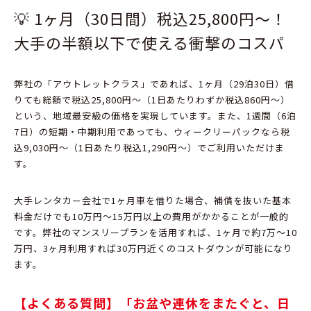
💡 1ヶ月（30日間）税込25,800円〜！
大手の半額以下で使える衝撃のコスパ
弊社の「アウトレットクラス」であれば、
1ヶ月（29泊30日）借
りても総額で税込25,800円〜
（1日あたりわずか税込860円〜）
という、
地域最安級の価格を実現しています。
また、
1週間（6泊
7日）の短期・中期利用であっても、
ウィークリーパックなら税
込9,030円〜
（1日あたり税込1,
290円〜）でご利用いただけま
す。
大手レンタカー会社で1ヶ月車を借りた場合、
補償を抜いた基本
料金だけでも10万円〜15万円以上の費用がかかることが一般的
です。
弊社のマンスリープランを活用すれば、
1ヶ月で約7万〜10
万円、3ヶ月利用すれば30万円近くのコストダウン
が可能になり
ます。
【よくある質問】「お盆や連休をまたぐと、日