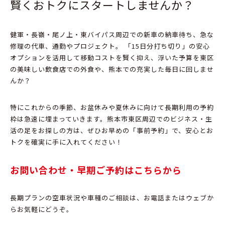
賢くおトクにスタートしませんか？
健軍・長嶺・尾ノ上・東バイパス周辺
での新車の納車待ち、
急な
修理の代車、
通勤やプロジェクト。
「15日分打ち切り」の安心
オプションを活用して移動コストを賢く抑え、
浮いた予算を
東区
の美味しい飲食店での外食
や、
熊本での充実した毎日に回しませ
んか？
特にこれからの季節、
お盆休みや夏休みに向けて長期利用の予約
枠は急速に埋まっていきます。
熊本市東区周辺でのビジネス・生
活の足をお探しの方は、
ぜひお早めの「事前予約」で、
安心とお
トクを確実に手に入れてください！
お問い合わせ・早期ご予約はこちらから
長期プランの空車状況や車種のご相談は、
お電話またはウェブか
らお気軽にどうぞ。