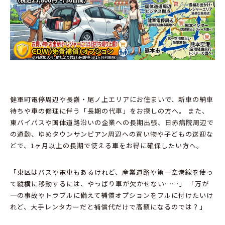
健軍町電停周辺
や
長嶺・尾ノ上エリア
にお住まいで、
新車の納車
待ちや車の修理に伴う「長期の代車」をお探しの方へ。
また、
東バイパス
や
国体道路
沿いの企業への長期出張、
日赤病院周辺
で
の通勤、
ゆめタウンサンピアン周辺
への買い物や子どもの送迎な
どで、
1ヶ月以上の長期で使える車をお得に確保したい方へ。
「東区はバスや電車もあるけれど、
産業道路
や
第一空港線
を使っ
て縦横に移動するには、
やっぱり車が欠かせない……」 「万が
一の事故やトラブルに備えて補償オプションをフルに付けたいけ
れど、
大手レンタカーだと補償代だけで高額になるのでは？」