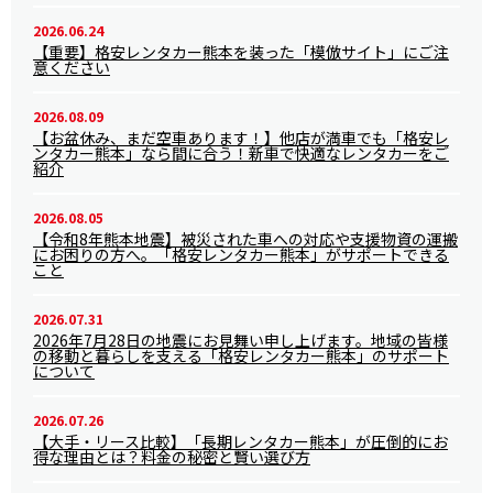
2026.06.24
【重要】格安レンタカー熊本を装った「模倣サイト」にご注
意ください
2026.08.09
【お盆休み、まだ空車あります！】他店が満車でも「格安レ
ンタカー熊本」なら間に合う！新車で快適なレンタカーをご
紹介
2026.08.05
【令和8年熊本地震】被災された車への対応や支援物資の運搬
にお困りの方へ。「格安レンタカー熊本」がサポートできる
こと
2026.07.31
2026年7月28日の地震にお見舞い申し上げます。地域の皆様
の移動と暮らしを支える「格安レンタカー熊本」のサポート
について
2026.07.26
【大手・リース比較】「長期レンタカー熊本」が圧倒的にお
得な理由とは？料金の秘密と賢い選び方