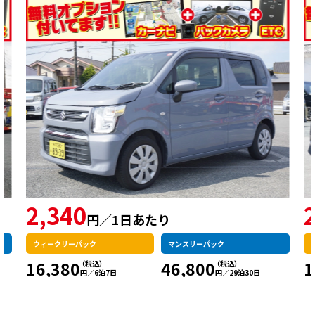
2,340
円／1日あたり
ウィークリーパック
マンスリーパック
16,380
46,800
1
円／6泊7日
円／29泊30日