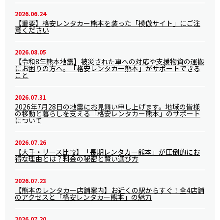
2026.06.24
【重要】格安レンタカー熊本を装った「模倣サイト」にご注
意ください
2026.08.05
【令和8年熊本地震】被災された車への対応や支援物資の運搬
にお困りの方へ。「格安レンタカー熊本」がサポートできる
こと
2026.07.31
2026年7月28日の地震にお見舞い申し上げます。地域の皆様
の移動と暮らしを支える「格安レンタカー熊本」のサポート
について
2026.07.26
【大手・リース比較】「長期レンタカー熊本」が圧倒的にお
得な理由とは？料金の秘密と賢い選び方
2026.07.23
【熊本のレンタカー店舗案内】お近くの駅からすぐ！全4店舗
のアクセスと「格安レンタカー熊本」の魅力
2026.07.20