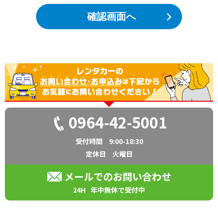
反社会的勢力による不当な要求に備え、平素から
確認画面へ
警察、暴力追放運動推進センター、弁護士等の外
部専門機関と緊密な連携を構築していきます。
3. 取引を含めた一切の関係の遮断
反社会的勢力とは、取引関係を含めて、一切の関
係をもちません。また、反社会的勢力による不当
要求は拒絶します。
4. 不当要求時における民事および刑事の法的対応
反社会的勢力による不当要求に対して、民事およ
び刑事の両面から法的対応をします。
0964-42-5001
5. 不適切な取引および資金提供の禁止
反社会的勢力による不当要求が、事業活動上の不
祥事や役員および社員の不祥事を理由とする場合
受付時間
9:00-18:30
であっても、事案を隠ぺいするための裏取引や資
定休日
火曜日
金提供は絶対に行いません。
メールでのお問い合わせ
24H
年中無休で受付中