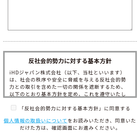
反社会的勢力に対する基本方針
iHDジャパン株式会社（以下、当社といいます）
は、社会の秩序や安全に脅威を与える反社会的勢
力との取引を含めた一切の関係を遮断するため、
以下のとおり基本方針を定め、これを遵守いたし
ます。
1. 組織としての対応
「反社会的勢力に対する基本方針」に同意する
反社会的勢力に対し組織全体として対応し、不当
個人情報の取扱いについて
をお読みいただき、同意いた
要求に対する役員および社員の安全を確保しま
だけた方は、確認画面にお進みください。
す。
2. 外部専門機関との連携